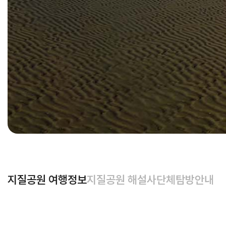
지질공원 여행정보
지질공원 해설사
단체탐방안내