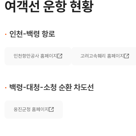
여객선 운항 현황
·
인천-백령 항로
인천항만공사 홈페이지
고려고속훼리 홈페이지
·
백령-대청-소청 순환 차도선
옹진군청 홈페이지