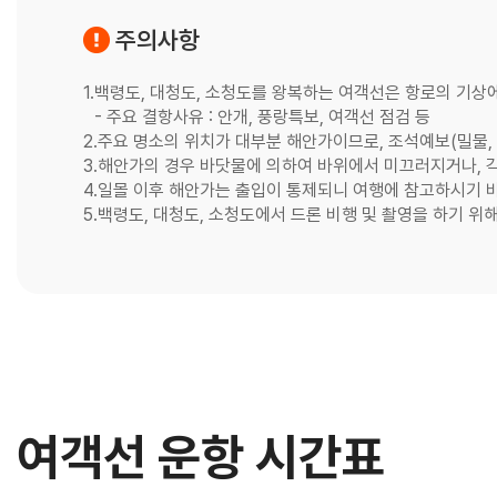
주의사항
1.
백령도, 대청도, 소청도를 왕복하는 여객선은
항로의 기상에
- 주요 결항사유 : 안개, 풍랑특보, 여객선 점검 등
2.
주요 명소의 위치가 대부분 해안가이므로,
조석예보(밀물, 
3.
해안가의 경우 바닷물에 의하여 바위에서
미끄러지거나, 각
4.
일몰 이후 해안가는
출입이 통제되니 여행에 참고하시기 
5.
백령도, 대청도, 소청도에서 드론 비행 및
촬영을 하기 위해
여객선 운항 시간표