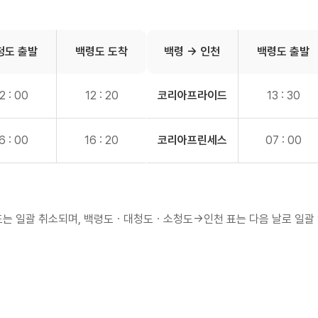
청도
출발
백령도
도착
백령 → 인천
백령도
출발
2 : 00
12 : 20
코리아
프라이드
13 : 30
6 : 00
16 : 20
코리아
프린세스
07 : 00
표는 일괄 취소되며, 백령도ㆍ대청도ㆍ소청도→인천 표는
다음 날로 일괄