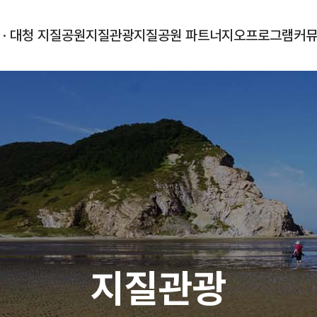
 · 대청 지질공원
지질관광
지질공원 파트너
지오프로그램
커
지질관광