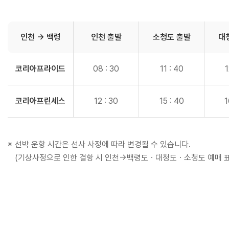
인천 → 백령
인천
출발
소청도
출발
대
코리아
프라이드
08 : 30
11 : 40
1
코리아
프린세스
12 : 30
15 : 40
1
※
선박 운항 시간은 선사 사정에 따라 변경될 수 있습니다.
(기상사정으로 인한 결항 시 인천→백령도ㆍ대청도ㆍ소청도
예매 