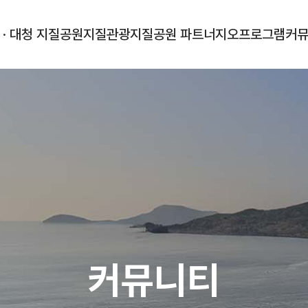
 · 대청 지질공원
지질관광
지질공원 파트너
지오프로그램
커
커뮤니티