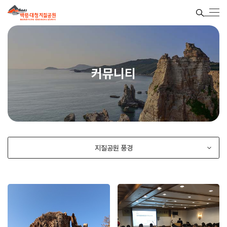
커뮤니티
지질공원 풍경